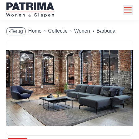
Home
Home
›
Collectie
›
Wonen
›
Barbuda
‹Terug
Collectie
Toonzaalmodellen
Acties
Merken
Info
Contact