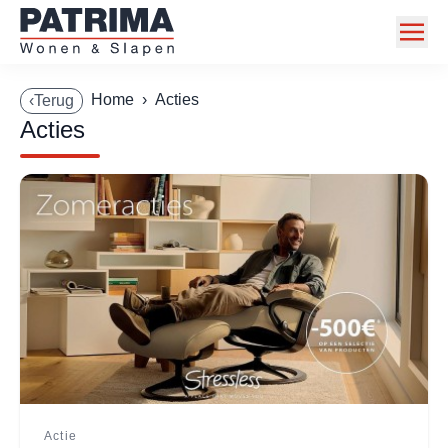
Home
Home
›
Acties
‹Terug
Acties
Collectie
Toonzaalmodellen
Acties
Merken
Info
Contact
Actie