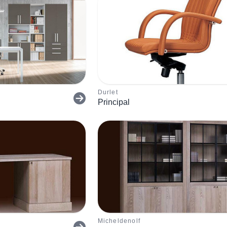
Durlet
Principal
Micheldenolf