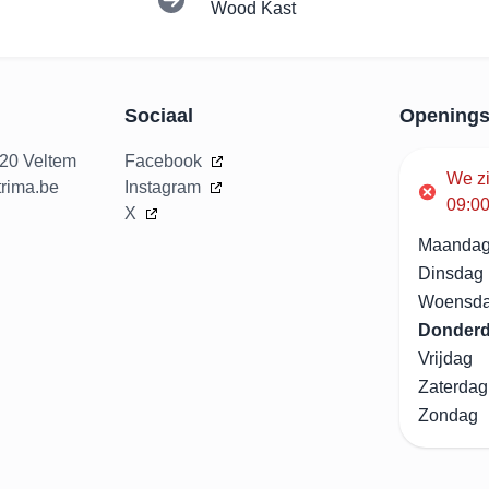
Wood Kast
Sociaal
Openings
020 Veltem
Facebook
We z
rima.be
Instagram
09:00
X
Maanda
Dinsdag
Woensd
Donder
Vrijdag
Zaterdag
Zondag