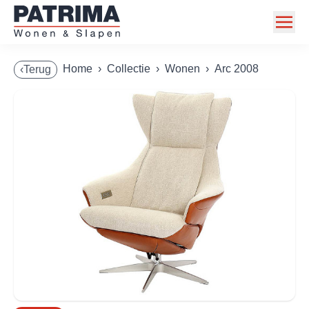
Home
Home
›
Collectie
›
Wonen
›
Arc 2008
‹Terug
Collectie
Toonzaalmodellen
Acties
Merken
Info
Contact