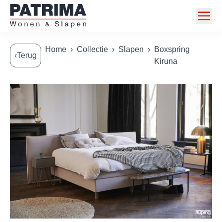
Home
Home
›
Collectie
›
Slapen
›
Boxspring
‹Terug
Kiruna
Collectie
Toonzaalmodellen
Acties
Merken
Info
Contact