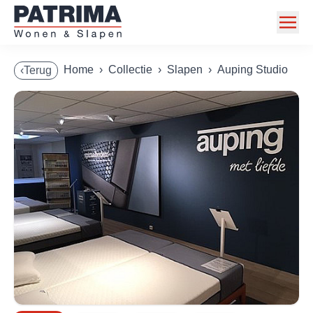
Home
Home
›
Collectie
›
Slapen
›
Auping Studio
‹Terug
Collectie
Toonzaalmodellen
Acties
Merken
Info
Contact