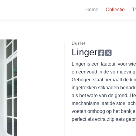
Home
Collectie
T
Durlet
Linger
Linger is een fauteuil voor wi
en eenvoud in de vormgeving. 
Gebogen staal herhaalt de lijn
ingetrokken stiknaden benadru
als het ware van de grond. He
mechanisme laat de stoel acht
voeten omhoog op het bankje 
perfect als extra zitplaats geb