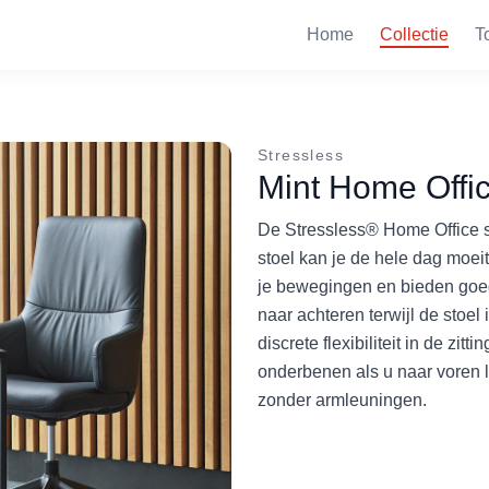
Home
Collectie
T
Stressless
Mint Home Offi
De Stressless® Home Office st
stoel kan je de hele dag moeit
je bewegingen en bieden goed
naar achteren terwijl de sto
discrete flexibiliteit in de zi
onderbenen als u naar voren l
zonder armleuningen.