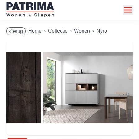
Home
Home
›
Collectie
›
Wonen
›
Nyro
‹Terug
Collectie
Toonzaalmodellen
Acties
Merken
Info
Contact