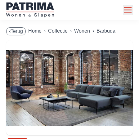
Home
Home
›
Collectie
›
Wonen
›
Barbuda
‹Terug
Collectie
Toonzaalmodellen
Acties
Merken
Info
Contact