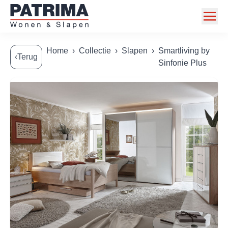
Home
Home
›
Collectie
›
Slapen
›
Smartliving by
‹Terug
Sinfonie Plus
Collectie
Toonzaalmodellen
Acties
Merken
Info
Contact