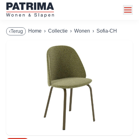
Home
Home
›
Collectie
›
Wonen
›
Sofia-CH
‹Terug
Collectie
Toonzaalmodellen
Acties
Merken
Info
Contact