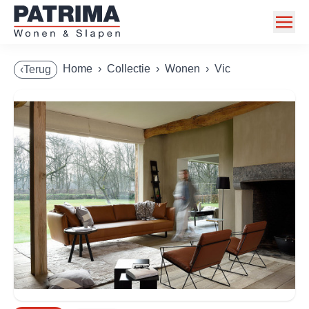
Home
Home
›
Collectie
›
Wonen
›
Vic
‹Terug
Collectie
Toonzaalmodellen
Acties
Merken
Info
Contact