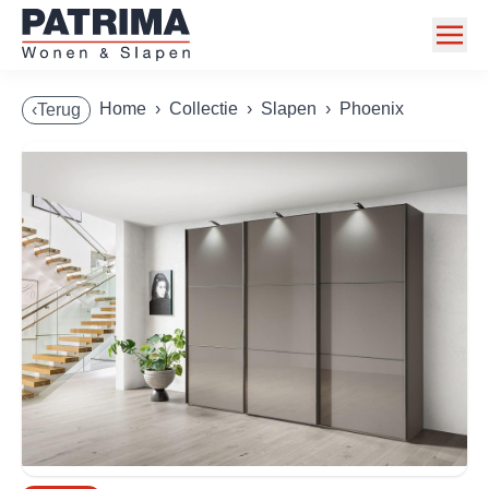
Home
Home
›
Collectie
›
Slapen
›
Phoenix
‹Terug
Collectie
Toonzaalmodellen
Acties
Merken
Info
Contact