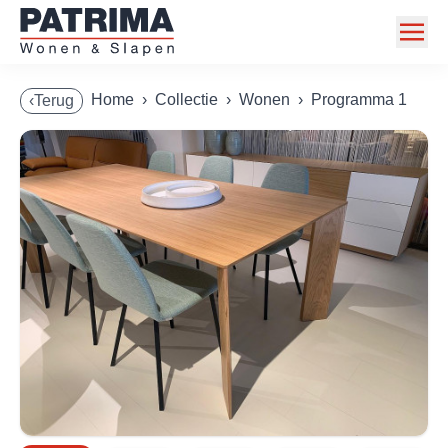
Home
Home
›
Collectie
›
Wonen
›
Programma 1
‹Terug
Collectie
Toonzaalmodellen
Acties
Merken
Info
Contact