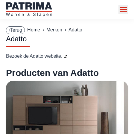
Home
Home
›
Merken
›
Adatto
‹Terug
Adatto
Collectie
Toonzaalmodellen
Bezoek de Adatto website.
Acties
Producten van Adatto
Merken
Info
Contact