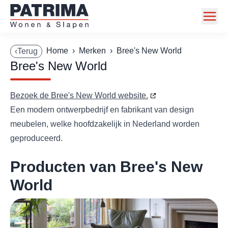
Home
Home
›
Merken
›
Bree's New World
‹Terug
Bree's New World
Collectie
Toonzaalmodellen
Bezoek de Bree's New World website.
Een modern ontwerpbedrijf en fabrikant van design
Acties
meubelen, welke hoofdzakelijk in Nederland worden
Merken
geproduceerd.
Info
Producten van Bree's New
Contact
World