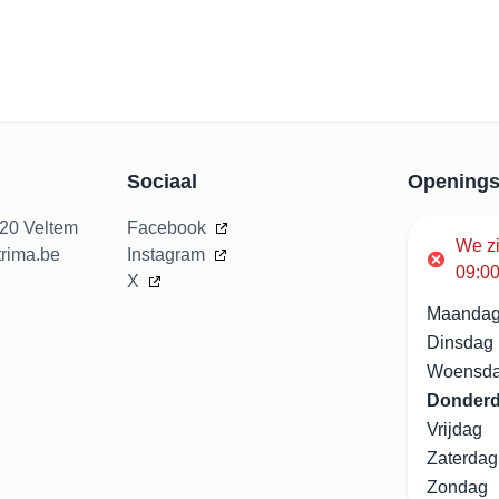
Sociaal
Openings
020 Veltem
Facebook
We z
rima.be
Instagram
09:00
X
Maanda
Dinsdag
Woensd
Donder
Vrijdag
Zaterdag
Zondag