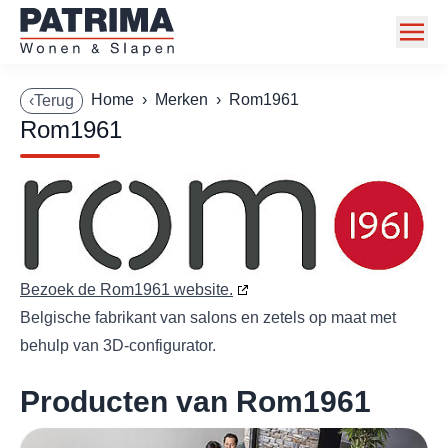
Home
Home
›
Merken
›
Rom1961
‹Terug
Rom1961
Collectie
Toonzaalmodellen
Acties
Merken
Bezoek de Rom1961 website.
Info
Belgische fabrikant van salons en zetels op maat met
behulp van 3D-configurator.
Contact
Producten van Rom1961