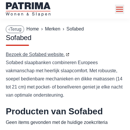
Home
Home
›
Merken
›
Sofabed
‹Terug
Sofabed
Collectie
Toonzaalmodellen
Bezoek de Sofabed website.
Sofabed slaapbanken combineren Europees
Acties
vakmanschap met heerlijk slaapcomfort. Met robuuste,
Merken
soepel bedienbare mechanieken en dikke matrassen (14
tot 21 cm) met pocket- of bonellveren geniet je elke nacht
Info
van optimale ondersteuning.
Contact
Producten van Sofabed
Geen items gevonden met de huidige zoekcriteria