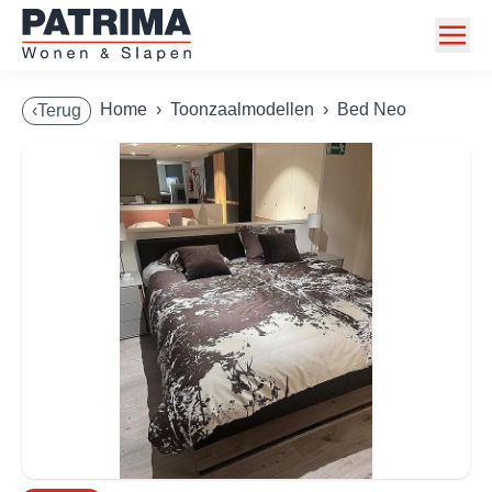
Home
Home
›
Toonzaalmodellen
›
Bed Neo
‹Terug
Collectie
Toonzaalmodellen
Acties
Merken
Info
Contact