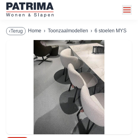
Home
Home
›
Toonzaalmodellen
›
6 stoelen MYS
‹Terug
Collectie
Toonzaalmodellen
Acties
Merken
Info
Contact